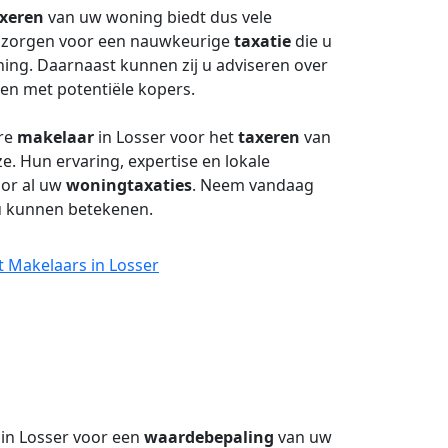
xeren
van uw woning biedt dus vele
s zorgen voor een nauwkeurige
taxatie
die u
ing. Daarnaast kunnen zij u adviseren over
gen met potentiële kopers.
are
makelaar
in Losser voor het
taxeren
van
e. Hun ervaring, expertise en lokale
oor al uw
woningtaxaties
. Neem vandaag
 u kunnen betekenen.
t Makelaars in Losser
in Losser voor een
waardebepaling
van uw